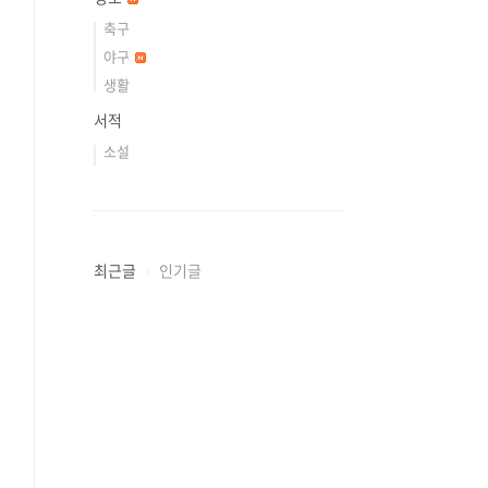
축구
야구
생활
서적
소설
최근글
인기글