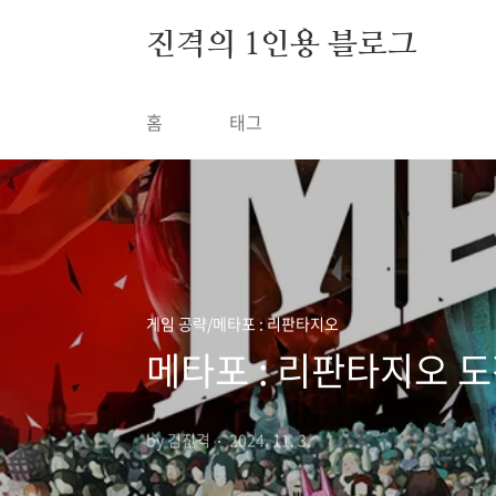
본문 바로가기
진격의 1인용 블로그
홈
태그
게임 공략/메타포 : 리판타지오
메타포 : 리판타지오 도
by 김진격
2024. 11. 3.