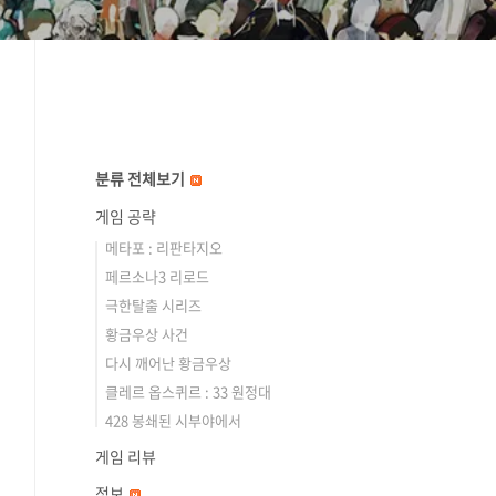
분류 전체보기
게임 공략
메타포 : 리판타지오
페르소나3 리로드
극한탈출 시리즈
황금우상 사건
다시 깨어난 황금우상
클레르 옵스퀴르 : 33 원정대
428 봉쇄된 시부야에서
게임 리뷰
정보