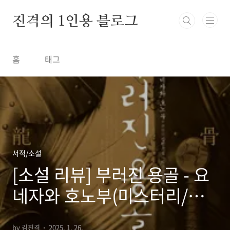
본문 바로가기
진격의 1인용 블로그
홈
태그
서적/소설
[소설 리뷰] 부러진 용골 - 요
네자와 호노부(미스터리/추
리소설, 특수설정)
by 김진격
2025. 1. 26.