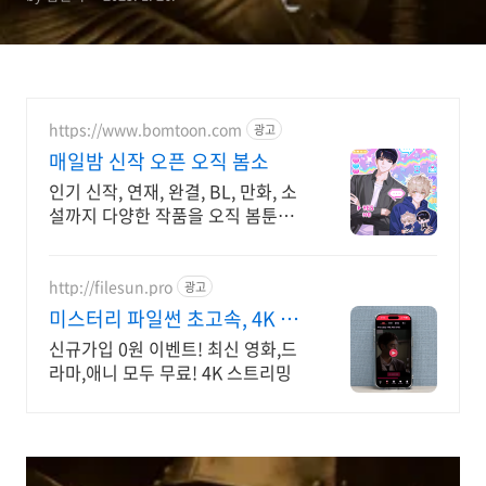
https://www.bomtoon.com
광고
매일밤 신작 오픈 오직 봄소
인기 신작, 연재, 완결, BL, 만화, 소
설까지 다양한 작품을 오직 봄툰에
서만
http://filesun.pro
광고
미스터리 파일썬 초고속, 4K 실
시간 보기!
신규가입 0원 이벤트! 최신 영화,드
라마,애니 모두 무료! 4K 스트리밍