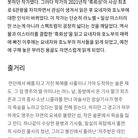
못하던 작가였다. 그러다 작가의 2021년작 '흑뢰성'이 사상 최초
로 6관왕을 차지하면서 관심이 생겨서 읽은 후 요네자와 호노부에
대한 인식이 바뀌었다. 이 작가는 단순히 라노벨 + 일상 미스터리
만 쓰는게 아니라 스펙트럼이 굉장히 넓다는 것을 깨달았다. 역사
물과 미스터리를 결합한 '흑뢰성'을 읽고 요네자와 호노부의 매력
에 빠진 이후에는 요네자와 호노부의 저서들을 읽게 되었고, 예전
에 구해 놓은 부러진 용골도 자연스럽게 읽게 되었다.
줄거리
런던에서 배를 타고 거친 북해를 사흘이나 가야 도착하는 솔론 제
도. 그 섬 영주의 딸 아미나는 어느 날, 동방에서 온 기사 팔크 피츠
존과 그의 종사 소년 니콜라를 만나 마술사인 암살기사가 영주
의 목숨을 노리고 있다는 말을 전해 듣는다. 하지만 그 경고가 허무
하게도 영주는 자연의 요새로 불렸던 섬, 작은 솔론에서 목숨을 잃
고 만다. 하나같이 수상한 용병과 기사들, 밀실의 옥탑에서 홀연
히 사라진 불사의 청년, 그리고 봉인에서 풀려난 ‘저주받은 데인