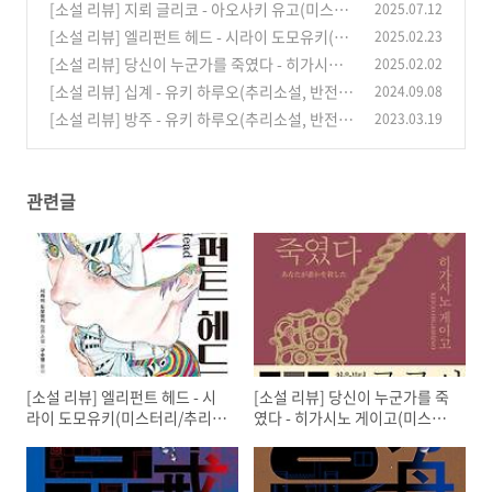
[소설 리뷰] 지뢰 글리코 - 아오사키 유고(미스터
2025.07.12
리/두뇌배틀/추리소설)
[소설 리뷰] 엘리펀트 헤드 - 시라이 도모유키(미
2025.02.23
(2)
스터리/추리소설)
[소설 리뷰] 당신이 누군가를 죽였다 - 히가시노
2025.02.02
(0)
게이고(미스터리/추리소설)
[소설 리뷰] 십계 - 유키 하루오(추리소설, 반전소
2024.09.08
(0)
설)
[소설 리뷰] 방주 - 유키 하루오(추리소설, 반전소
2023.03.19
(0)
설)
(0)
관련글
[소설 리뷰] 엘리펀트 헤드 - 시
[소설 리뷰] 당신이 누군가를 죽
라이 도모유키(미스터리/추리소
였다 - 히가시노 게이고(미스터
설)
리/추리소설)