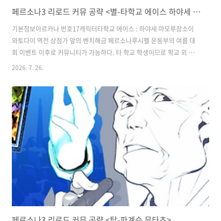
페르소나3 리로드 커뮤 공략 <별-타학교 에이스 하야세 마모루>
기본정보아르카나 번호17캐릭터타학교 에이스 : 하야세 마모루장소이
와토다이 역전 상점가 앞의 벤치해금 페르소나루시펠 운동부의 여름 대
회 이벤트 이후로 커뮤니티가 가능하다. 타 학교 학생이므로 학교 외 커
뮤라서 시험 전이나 방학, 휴일에도 만날 수 있어 랭크업에 여유가 있다.
2026. 7. 26.
랭크업 이벤트※ 선택지 뒤의 기호 표시: (♪ ♪ ♪) / (♪ ♪) / (♪) = 호
감도 상승치, (-) = 호감도 상승 없음랭크내용18월 3일 이후 용기가 '의지
할 만함' 이상인 상태로 대화1 → 2질문 : 좀 더 명성을 쌓아야 해…답 :
부럽다 (-) / 부담되지 않아? (♪)질문 : 그런데, 너 라이벌은 있어?답 : 하
야세가 라이벌이야 (♪ ♪) / 나 자신이 라이벌이야 (♪ ♪ ♪)2 → 3질문
: 그 녀석들 것도 …사 갈까...
페르소나3 리로드 커뮤 공략 <탑-파계승 무타츠>