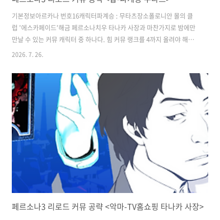
기본정보아르카나 번호16캐릭터파계승 : 무타츠장소폴로니안 몰의 클
럽 '에스카페이드'해금 페르소나치우 타나카 사장과 마찬가지로 밤에만
만날 수 있는 커뮤 캐릭터 중 하나다. 힘 커뮤 랭크를 4까지 올려야 해금
되어 처음 만날 때까지는 약간 시간이 걸릴 수 있지만, 커뮤 진행 자체는
2026. 7. 26.
밤 시간대라 여유가 있는 편이다. 이 시기 밤에 추가되는 다양한 일정(기
숙사 생활, 링크 에피소드 등)이 겹친다면 그쪽을 우선시하는 것이 좋다.
랭크업 이벤트※ 선택지 뒤의 기호 표시: (♪ ♪ ♪) / (♪ ♪) / (♪) = 호
감도 상승치, (-) = 호감도 상승 없음랭크내용1'힘' 커뮤니티 랭크 4가 되
면 정보 입수. 용기가 '없는 편은 아님'(레벨 2) 이상인 상태에서 폴로니
안 몰 클럽 2층에 있는 무타츠와 대화.아래로 ..
페르소나3 리로드 커뮤 공략 <악마-TV홈쇼핑 타나카 사장>