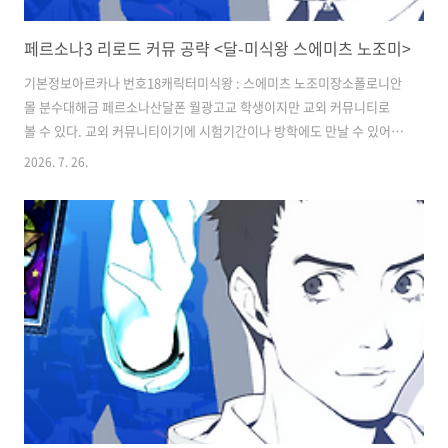
페르소나3 리로드 커뮤 공략 <달-미식왕 스에미츠 노조미>
기본정보아르카나 번호18캐릭터미식왕 : 스에미츠 노조미장소폴로니안
몰 분수대해금 페르소나산달폰 월광고교 학생이지만 교외 커뮤니티로
볼 수 있다. 교외 커뮤니티이기에 시험기간이나 방학에도 만날 수 있어
만날 시간은 충분하다. 학교 일정에 거의 영향을 받지 않지만, 랭크 10이
2026. 7. 26.
되지 않았다면 수학여행 때도 따라오는 것을 볼 수 있다. 랭크 9가 될때
호감도 상승 대화가 없으므로 이 점은 유의하자.랭크업 이벤트※ 선택지
뒤의 기호 표시: (♪ ♪ ♪) / (♪ ♪) / (♪) = 호감도 상승치, (-) = 호감도
상승 없음랭크내용1'마술사' 커뮤니티 랭크 3 이상이 되면 미식왕 정보
입수. 이후 매력 레벨 3 이상인 상태에서 폴로니안 몰 앞 분수대에 있는
미식왕과 대화.그의 퀴즈에 '페로몬 커피', '녹색'..