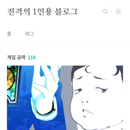
본문 바로가기
진격의 1인용 블로그
홈
태그
게임 공략
118